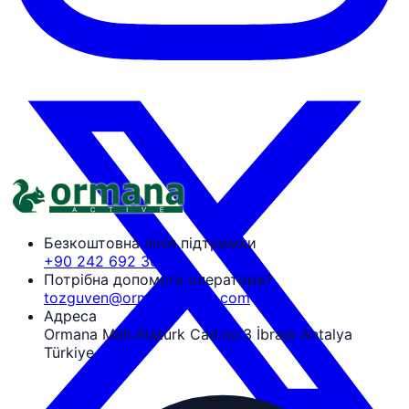
Безкоштовна лінія підтримки
+90 242 692 30 30
Потрібна допомога оператора?
tozguven@ormanaactive.com
Адреса
Ormana Mah.Atatürk Cad.no:3 İbradı Antalya
Türkiye