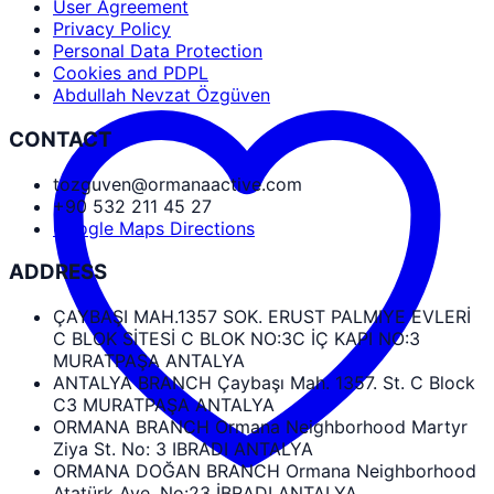
User Agreement
Privacy Policy
Personal Data Protection
Cookies and PDPL
Abdullah Nevzat Özgüven
CONTACT
tozguven@ormanaactive.com
+90 532 211 45 27
Google Maps Directions
ADDRESS
ÇAYBAŞI MAH.1357 SOK. ERUST PALMIYE EVLERİ
C BLOK SİTESİ C BLOK NO:3C İÇ KAPI NO:3
MURATPAŞA ANTALYA
ANTALYA BRANCH Çaybaşı Mah. 1357. St. C Block
C3 MURATPAŞA ANTALYA
ORMANA BRANCH Ormana Neighborhood Martyr
Ziya St. No: 3 IBRADI ANTALYA
ORMANA DOĞAN BRANCH Ormana Neighborhood
Atatürk Ave. No:23 İBRADI ANTALYA