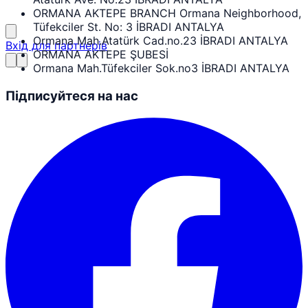
ORMANA AKTEPE BRANCH Ormana Neighborhood,
Tüfekciler St. No: 3 İBRADI ANTALYA
Ormana Mah.Atatürk Cad.no.23 İBRADI ANTALYA
Вхід для партнерів
ORMANA AKTEPE ŞUBESİ
Ormana Mah.Tüfekciler Sok.no3 İBRADI ANTALYA
Підписуйтеся на нас