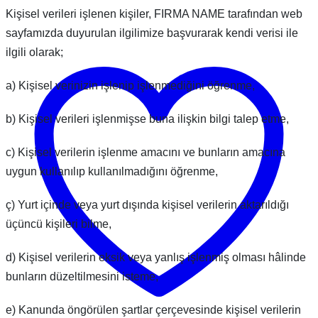
Kişisel verileri işlenen kişiler, FIRMA NAME tarafından web
sayfamızda duyurulan ilgilimize başvurarak kendi verisi ile
ilgili olarak;
a) Kişisel verinizin işlenip işlenmediğini öğrenme,
b) Kişisel verileri işlenmişse buna ilişkin bilgi talep etme,
c) Kişisel verilerin işlenme amacını ve bunların amacına
uygun kullanılıp kullanılmadığını öğrenme,
ç) Yurt içinde veya yurt dışında kişisel verilerin aktarıldığı
üçüncü kişileri bilme,
d) Kişisel verilerin eksik veya yanlış işlenmiş olması hâlinde
bunların düzeltilmesini isteme,
e) Kanunda öngörülen şartlar çerçevesinde kişisel verilerin