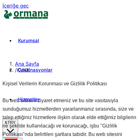
İçeriğe geç
Kurumsal
Ana Sayfa
Destinasyonlar
/
KVKK
Kişisel Verilerin Korunması ve Gizlilik Politikası
Hizmetler
Bu web sitesini ziyaret etmeniz ve bu site vasıtasıyla
sunduğumuz hizmetlerden yararlanmanız sırasında, size ve
talep ettiğiniz hizmetlere ilişkin olarak elde ettiğimiz bilgilerin
₺
TRY
ne şekilde kullanılacağı ve korunacağı, işbu "Gizlilik
Politikası"nda belirtilen şartlara tabidir. Bu web sitesini