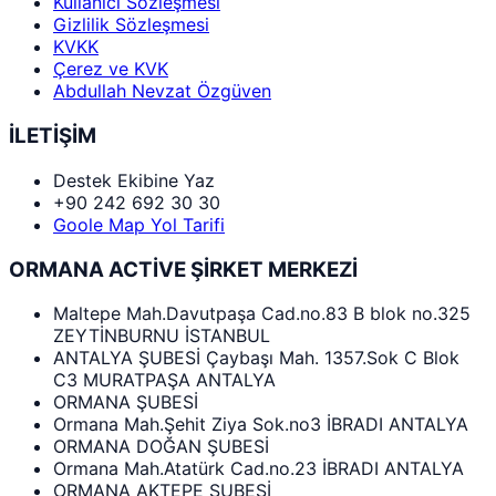
Kullanıcı Sözleşmesi
Gizlilik Sözleşmesi
KVKK
Çerez ve KVK
Abdullah Nevzat Özgüven
İLETİŞİM
Destek Ekibine Yaz
+90 242 692 30 30
Goole Map Yol Tarifi
ORMANA ACTİVE ŞİRKET MERKEZİ
Maltepe Mah.Davutpaşa Cad.no.83 B blok no.325
ZEYTİNBURNU İSTANBUL
ANTALYA ŞUBESİ Çaybaşı Mah. 1357.Sok C Blok
C3 MURATPAŞA ANTALYA
ORMANA ŞUBESİ
Ormana Mah.Şehit Ziya Sok.no3 İBRADI ANTALYA
ORMANA DOĞAN ŞUBESİ
Ormana Mah.Atatürk Cad.no.23 İBRADI ANTALYA
ORMANA AKTEPE ŞUBESİ