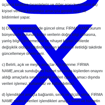
üçüncü taraflara (acentelerin ve diğer aracı kurumların da)
kişisel verilere korunması amacıyla gerekli uyarı ve
bildirimleri yapar.
b) Doğru ve gerektiğinde güncel olma: FIRMA NAME,kurum
bünyesinde bulunan bütün verilerin doğru bilgi olmasına,
yanlış bilgi içermemesine ve nihayet kişisel verilerde
değişiklik olduğu takdirde bunları kendisine iletildiği takdirde
güncellemeye önem verir.
c) Belirli, açık ve meşru amaçlar için işlenme: FIRMA
NAME,ancak sunduğu ve hizmet sırasında kişilerden onayını
aldığı amaçlarla sınırlı şekilde verileri işler. İş amacı dışında
verileri işlemez, kullanmaz ve kullandırtmaz.
d) İşlendikleri amaçla bağlantılı, sınırlı ve ölçülü olma: FIRMA
NAME,sadece verileri işlendikleri amaçla sınırlı ve hizmetin