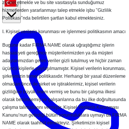
ziyaret etmekle ve bu site vasıtasıyla sunduğumuz
tr
hizmetlerden yararlanmayı talep etmekle işbu "Gizlilik
Politikası"nda belirtilen şartları kabul etmektesiniz.
I. Kişisel verilerin korunması ve işlenmesi politikasının amacı
Bugüne kadar FIRMA NAME olarak uğraştığımız işlerin
hassasiyeti gereğince müşterilerimizden ya da müşteri
adaylarımızdan gelen veriler gizli tutulmuş ve hiçbir zaman
üçüncü kişilerle paylaşılmamıştır. Kişisel verilerin korunması,
şirketimizin temel politikasıdır. Herhangi bir yasal düzenleme
olmadan önce de şirket ve iştiraklerimiz, kişisel verilerin
gizliliğine büyük önem vermiş ve bunu bir çalışma ilkesi
olarak benimsemiş ve çalışanlarına da bu ilke doğrultusunda
çalışma talimatlarını vermiştir. Kişisel Verilerin Korunması
Kanunu’nun getirdiği bütün sorumluluklara uymayı da FIRMA
NAME olarak taahhüt etmekteyiz. Şirketimizin kişisel