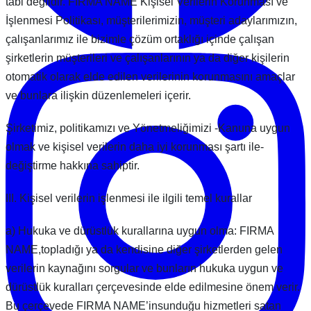
tabi değildir. FIRMA NAME Kişisel Verilerin Korunması ve
İşlenmesi Politikası, müşterilerimizin, müşteri adaylarımızın,
çalışanlarımız ile bizimle çözüm ortaklığı içinde çalışan
şirketlerin müşterileri ve çalışanlarının ya da diğer kişilerin
otomatik olarak elde edilen verilerinin korunmasını amaçlar
ve bunlara ilişkin düzenlemeleri içerir.
Şirketimiz, politikamızı ve Yönetmeliğimizi -Kanuna uygun
olmak ve kişisel verilerin daha iyi korunması şartı ile-
değiştirme hakkına sahiptir.
III. Kişisel verilerin işlenmesi ile ilgili temel kurallar
a) Hukuka ve dürüstlük kurallarına uygun olma: FIRMA
NAME,topladığı ya da kendisine diğer şirketlerden gelen
verilerin kaynağını sorgular ve bunların hukuka uygun ve
dürüstlük kuralları çerçevesinde elde edilmesine önem verir.
Bu çerçevede FIRMA NAME’insunduğu hizmetleri satan