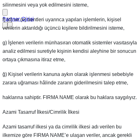
silinmesini veya yok edilmesini isteme,
Partner Girişi
f) (d) ve (e) bentleri uyarınca yapılan işlemlerin, kişisel
verilerin aktarıldığı üçüncü kişilere bildirilmesini isteme,
g) İşlenen verilerin münhasıran otomatik sistemler vasıtasıyla
analiz edilmesi suretiyle kişinin kendisi aleyhine bir sonucun
ortaya çıkmasına itiraz etme,
ğ) Kişisel verilerin kanuna aykırı olarak işlenmesi sebebiyle
zarara uğraması hâlinde zararın giderilmesini talep etme,
haklarına sahiptir. FIRMA NAME olarak bu haklara saygılıyız.
Azami Tasarruf İlkesi/Cimrilik İlkesi
Azami tasarruf ilkesi ya da cimrilik ilkesi adı verilen bu
ilkemize göre FIRMA NAME’e ulaşan veriler, ancak gerekli