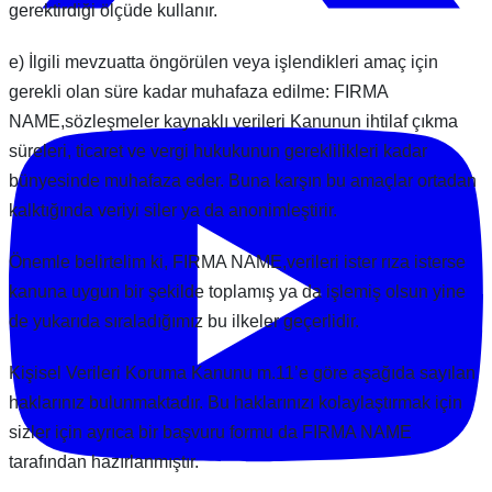
gerektirdiği ölçüde kullanır.
e) İlgili mevzuatta öngörülen veya işlendikleri amaç için
gerekli olan süre kadar muhafaza edilme: FIRMA
NAME,sözleşmeler kaynaklı verileri Kanunun ihtilaf çıkma
süreleri, ticaret ve vergi hukukunun gereklilikleri kadar
bünyesinde muhafaza eder. Buna karşın bu amaçlar ortadan
kalktığında veriyi siler ya da anonimleştirir.
Önemle belirtelim ki, FIRMA NAME,verileri ister rıza isterse
kanuna uygun bir şekilde toplamış ya da işlemiş olsun yine
de yukarıda sıraladığımız bu ilkeler geçerlidir.
Kişisel Verileri Koruma Kanunu m.11’e göre aşağıda sayılan
haklarınız bulunmaktadır. Bu haklarınızı kolaylaştırmak için
sizler için ayrıca bir başvuru formu da FIRMA NAME
tarafından hazırlanmıştır.