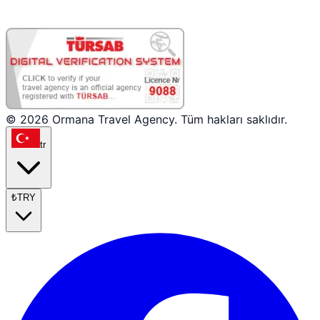
© 2026 Ormana Travel Agency. Tüm hakları saklıdır.
tr
₺
TRY