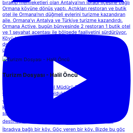
bırakıp memleketleri olan Antalya’nın İbradı ilçesine bağlı
Ormana köyüne dönüş yaptı. Açtıkları restoran ve butik
otel ile Ormana’nın düğmeli evlerini turizme kazandıran
aile, Ormana’yı Antalya ve Türkiye turizme kazandırdı.
Ormana Active, bugün bünyesinde 2 restoran 1 butik otel
ve 1 seyahat acentası ile bölgede faaliyetini sürdürüyor.
Köyü turizme kazandırarak Ormana’nın kaderini
değiştiren aile, 2018 yılında 3 bini konaklamalı olmak
üzere toplam 40 bin turiste hizmet verdi.
Turizm Dosyası - Halil Öncü
Ormana Active'in Genel Müdürü Tolga Özgüven aslen
Ormanalı olan bir aile olduklarını ifade ederek, yaptıkları
yatırımlar ile bölgeye bir değer kazandırdıklarını ve bu
kazanımlara da köylülerin büyük destek verdiğini
söyleyerek, Ormananın Antalyanın yeni bir turizm
destinasyonu hale geldiğini ifade ediyor:  Ormana
İbradıya bağlı bir köy. Göç veren bir köy. Bizde bu göç