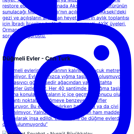
restore edilen yöresel binada Akseki mutfak kültürünün
sunulacağı Marla Mutfağı'nın açılışını yaptı. Akseki'deki
gezi ve açılışların ardından heyet, AYİK'in aylık toplantısı
için İbradı İlçesi'ne bağlı Ormana'ya geçti. AYİK üyeleri,
Ormana'daki butik otel Berberoğlu House'da kent
sorunlarını görüştü.
Düğmeli Evler - Cnn Turk
"Düğmeli evlerin duvarlarının kalınlığı 1 buçuk metreyi
bulabiliyor. Evler yalnızca yığma taşlardan oluşmuyor.
Asıl taşıyıcı görevi sedir ağacından yapılan tahta
iskeletler üstleniyor. Her 40 santimde bir yığma taşların
arasına konulan tahtaların iç içe geçmesi sonucu oluşan
bağlantı noktaları düğmeye benzeyen motifler
oluşturuyor. Bu evler yapılırken harç, sıva ya da çivi
kullanılmıyor. Yalnızca bölgede bulunan ham maddeler
kullanılarak inşa edildi. Bu sebeple de düğme evlerde
cam bulunmuyordu”