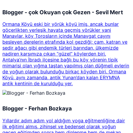
Blogger - çok Okuyan çok Gezen - Sevil Mert
Ormana Köyü eski bir yörük köyü imiş, ancak bunlar
göçerlikten yerleşik hayata geçmiş yörükler yani
Manavlar, köy Torosların içinde Manavgat çayını
besleyen derelerin etrafında kol gezdiği; çam, katran ve
sedir ağacı gibi endemik türleri barından, ülkemizde
nadiren karşımıza çıkan “güzel” köylerden biri.
Antalya’nın İbradı ilçesine bağlı bu köy yörenin tipik
mimarisi olan yığma taştan yapılmış olan düğmeli evlerin
de yoğun olarak bulunduğu birkaç köyden biri. Ormana
Köyü, aynı zamanda, antik Yunan’dan kalan ERYMNA
antik kentinin de kurulduğu yer.
Blogger - Ferhan Bozkaya
Yıllardır adım adım yol aldığım yoga eğitmenliğine dair
ilk eğitimi almış, zihinsel ve bedensel olarak yoğun
geçen eğitimden sonra hem dinlenme hem de mekan