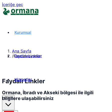
İçeriğe geç
Kurumsal
Ana Sayfa
Destinasyonlar
/
Faydalı Linkler
Hizmetler
Faydalı Linkler
Ormana, İbradı ve Akseki bölgesi ile ilgili
bilgilere ulaşabilirsiniz
₺
TRY