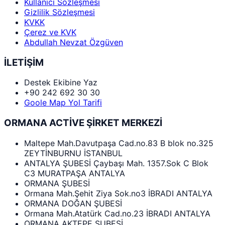
Kullanıcı Sözleşmesi
Gizlilik Sözleşmesi
KVKK
Çerez ve KVK
Abdullah Nevzat Özgüven
İLETİŞİM
Destek Ekibine Yaz
+90 242 692 30 30
Goole Map Yol Tarifi
ORMANA ACTİVE ŞİRKET MERKEZİ
Maltepe Mah.Davutpaşa Cad.no.83 B blok no.325
ZEYTİNBURNU İSTANBUL
ANTALYA ŞUBESİ Çaybaşı Mah. 1357.Sok C Blok
C3 MURATPAŞA ANTALYA
ORMANA ŞUBESİ
Ormana Mah.Şehit Ziya Sok.no3 İBRADI ANTALYA
ORMANA DOĞAN ŞUBESİ
Ormana Mah.Atatürk Cad.no.23 İBRADI ANTALYA
ORMANA AKTEPE ŞUBESİ