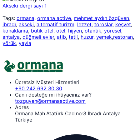
Akseki dergi sayı 1
Tags:
ormana
,
ormana active
,
mehmet aydın özgüven
,
ibradı
,
akseki
,
alternatif turizm
,
lezzet
,
toroslar
,
keşvet
,
konaklama
,
butik otel
,
otel
,
hijyen
,
otantik
,
yöresel
,
antalya
,
düğmeli evler
,
atib
,
tatil
,
huzur
,
yemek
,
restoran
,
yörük
,
yayla
Ücretsiz Müşteri Hizmetleri
+90 242 692 30 30
Canlı desteğe mi ihtiyacınız var?
tozguven@ormanaactive.com
Adres
Ormana Mah.Atatürk Cad.no:3 İbradı Antalya
Türkiye