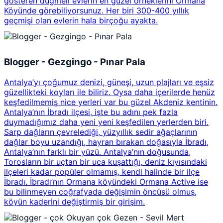
gösteren düğmeli evlerin en güzel örneklerini Ormana
Köyünde görebiliyorsunuz. Her biri 300-400 yıllık
geçmişi olan evlerin hala birçoğu ayakta.
Blogger - Gezgingo - Pınar Pala
Antalya’yı çoğumuz denizi, güneşi, uzun plajları ve eşsiz
güzellikteki koyları ile biliriz. Oysa daha içerilerde henüz
keşfedilmemiş nice yerleri var bu güzel Akdeniz kentinin.
Antalya’nın İbradı ilçesi, işte bu adını pek fazla
duymadığımız daha yeni yeni keşfedilen yerlerden biri.
Sarp dağların çevrelediği, yüzyıllık sedir ağaçlarının
dağlar boyu uzandığı, hayran bırakan doğasıyla İbradı,
Antalya’nın farklı bir yüzü. Antalya’nın doğusunda,
Torosların bir uçtan bir uca kuşattığı, deniz kıyısındaki
ilçeleri kadar popüler olmamış, kendi halinde bir ilçe
İbradı. İbradı’nın Ormana köyündeki Ormana Active ise
bu bilinmeyen coğrafyada değişimin öncüsü olmuş,
köyün kaderini değiştirmiş bir girişim.