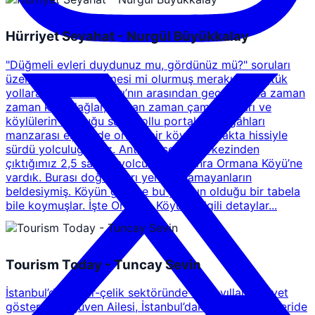
Hürriyet Seyahat - Nurgül Büyükkalay
"Düğmeli evleri duydunuz mu, gördünüz mü?" soruları
üzerine evlerin düğmesi mi olurmuş merakı ile düştük
yollara... Toros Dağları’nın arasından geçen yolda zaman
zaman karlı dağlar, zaman zaman çam ağaçları ve
köylülerin kurduğu sağlı sollu portakal tezgâhları
manzarası eşliğinde orada bir köy var uzakta hissiyle
sürdü yolculuğumuz. Antalya şehir merkezinden
çıktığımız 2,5 saatlik yolculuktan sonra Ormana Köyü’ne
vardık. Burası doğdukları yeri unutamayanların
beldesiymiş. Köyün girişine bu yazının olduğu bir tabela
bile koymuşlar. İşte Ormana Köyü ile ilgili detaylar...
Tourism Today - Tuncay Sevin
İstanbul’da demir-çelik sektöründe uzun yıllar faaliyet
gösteren Özgüven Ailesi, İstanbul’daki yaşamlarını geride