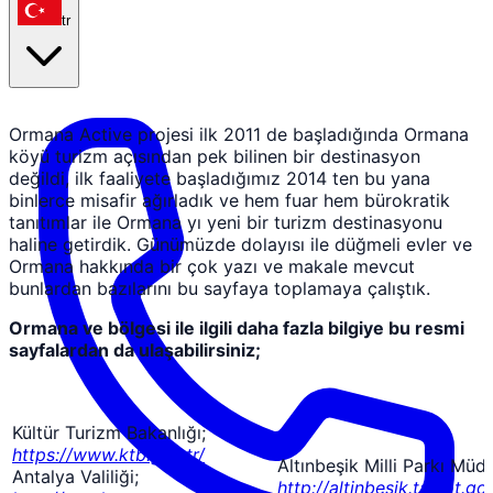
tr
Ormana Active projesi ilk 2011 de başladığında Ormana
köyü turizm açısından pek bilinen bir destinasyon
değildi, ilk faaliyete başladığımız 2014 ten bu yana
binlerce misafir ağırladık ve hem fuar hem bürokratik
tanıtımlar ile Ormana yı yeni bir turizm destinasyonu
haline getirdik. Günümüzde dolayısı ile düğmeli evler ve
Ormana hakkında bir çok yazı ve makale mevcut
bunlardan bazılarını bu sayfaya toplamaya çalıştık.
Ormana ve bölgesi ile ilgili daha fazla bilgiye bu resmi
sayfalardan da ulaşabilirsiniz;
Kültür Turizm Bakanlığı;
https://www.ktb.gov.tr/
Altınbeşik Milli Parkı Müd
Antalya Valiliği;
http://altinbesik.tabiat.gov