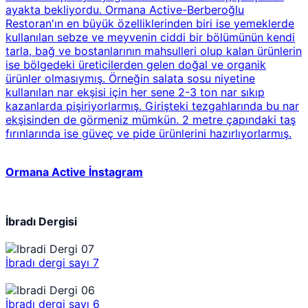
ayakta bekliyordu. Ormana Active-Berberoğlu
Restoran'ın en büyük özelliklerinden biri ise yemeklerde
kullanılan sebze ve meyvenin ciddi bir bölümünün kendi
tarla, bağ ve bostanlarının mahsulleri olup kalan ürünlerin
ise bölgedeki üreticilerden gelen doğal ve organik
ürünler olmasıymış. Örneğin salata sosu niyetine
kullanılan nar ekşisi için her sene 2-3 ton nar sıkıp
kazanlarda pişiriyorlarmış. Girişteki tezgahlarında bu nar
ekşisinden de görmeniz mümkün. 2 metre çapındaki taş
fırınlarında ise güveç ve pide ürünlerini hazırlıyorlarmış.
Ormana Active İnstagram
İbradı Dergisi
İbradı dergi sayı 7
İbradı dergi sayı 6