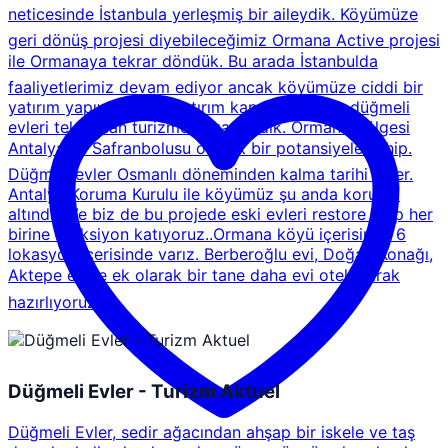
neticesinde İstanbula yerleşmiş bir aileydik. Köyümüze
geri dönüş projesi diyebileceğimiz Ormana Active projesi
ile Ormanaya tekrar döndük. Bu arada İstanbulda
faaliyetlerimiz devam ediyor ancak köyümüze ciddi bir
yatırım yapıyoruz. Bu yatırım kapsamında da düğmeli
evleri tekrardan turizme kazandırdık. Ormana bölgesi
Antalyanın Safranbolusu olacak bir potansiyele sahip.
Düğmeli evler Osmanlı döneminden kalma tarihi evler.
Antalya Koruma Kurulu ile köyümüz şu anda koruma
altında. Ve biz de bu projede eski evleri restore edip her
birine fonksiyon katıyoruz..Ormana köyü içerisinde 6
lokasyon içerisinde varız. Berberoğlu evi, Doğan Konağı,
Aktepe evine ek olarak bir tane daha evi otel olarak
hazırlıyoruz
Düğmeli Evler - Turizm Aktuel
Düğmeli Evler, sedir ağacından ahşap bir iskele ve taş