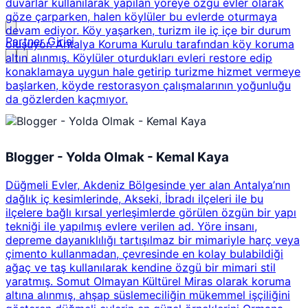
duvarlar kullanılarak yapılan yöreye özgü evler olarak
göze çarparken, halen köylüler bu evlerde oturmaya
devam ediyor. Köy yaşarken, turizm ile iç içe bir durum
Partner Girişi
oluşuyor. Antalya Koruma Kurulu tarafından köy koruma
altın alınmış. Köylüler oturdukları evleri restore edip
konaklamaya uygun hale getirip turizme hizmet vermeye
başlarken, köyde restorasyon çalışmalarının yoğunluğu
da gözlerden kaçmıyor.
Blogger - Yolda Olmak - Kemal Kaya
Düğmeli Evler, Akdeniz Bölgesinde yer alan Antalya’nın
dağlık iç kesimlerinde, Akseki, İbradı ilçeleri ile bu
ilçelere bağlı kırsal yerleşimlerde görülen özgün bir yapı
tekniği ile yapılmış evlere verilen ad. Yöre insanı,
depreme dayanıklılığı tartışılmaz bir mimariyle harç veya
çimento kullanmadan, çevresinde en kolay bulabildiği
ağaç ve taş kullanılarak kendine özgü bir mimari stil
yaratmış. Somut Olmayan Kültürel Miras olarak koruma
altına alınmış, ahşap süslemeciliğin mükemmel işçiliğini