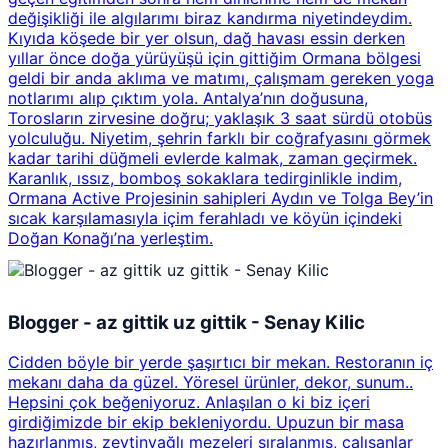
değişikliği ile algılarımı biraz kandırma niyetindeydim.
Kıyıda köşede bir yer olsun, dağ havası essin derken
yıllar önce doğa yürüyüşü için gittiğim Ormana bölgesi
geldi bir anda aklıma ve matımı, çalışmam gereken yoga
notlarımı alıp çıktım yola. Antalya’nın doğusuna,
Torosların zirvesine doğru; yaklaşık 3 saat sürdü otobüs
yolculuğu. Niyetim, şehrin farklı bir coğrafyasını görmek
kadar tarihi düğmeli evlerde kalmak, zaman geçirmek.
Karanlık, ıssız, bomboş sokaklara tedirginlikle indim,
Ormana Active Projesinin sahipleri Aydın ve Tolga Bey’in
sıcak karşılamasıyla içim ferahladı ve köyün içindeki
Doğan Konağı’na yerleştim.
Blogger - az gittik uz gittik - Senay Kilic
Cidden böyle bir yerde şaşırtıcı bir mekan. Restoranın iç
mekanı daha da güzel. Yöresel ürünler, dekor, sunum..
Hepsini çok beğeniyoruz. Anlaşılan o ki biz içeri
girdiğimizde bir ekip bekleniyordu. Upuzun bir masa
hazırlanmış, zeytinyağlı mezeleri sıralanmış, çalışanlar