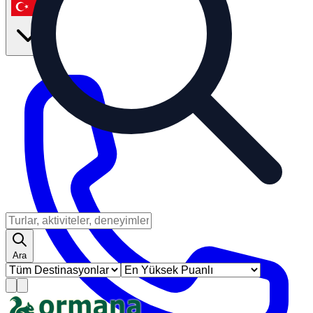
tr
Ara