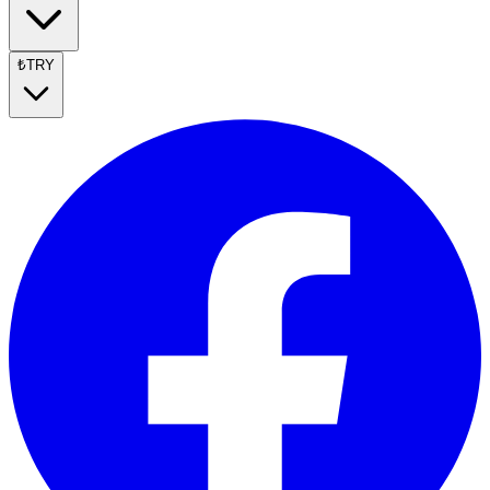
₺
TRY