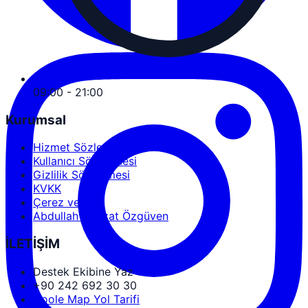
09:00 - 21:00
Kurumsal
Hizmet Sözleşmesi
Kullanıcı Sözleşmesi
Gizlilik Sözleşmesi
KVKK
Çerez ve KVK
Abdullah Nevzat Özgüven
İLETİŞİM
Destek Ekibine Yaz
+90 242 692 30 30
Goole Map Yol Tarifi