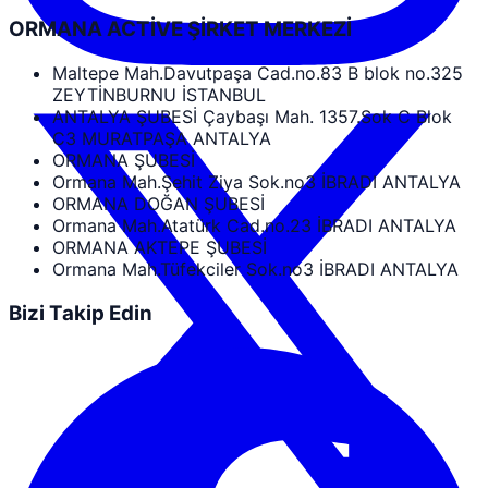
ORMANA ACTİVE ŞİRKET MERKEZİ
Maltepe Mah.Davutpaşa Cad.no.83 B blok no.325
ZEYTİNBURNU İSTANBUL
ANTALYA ŞUBESİ Çaybaşı Mah. 1357.Sok C Blok
C3 MURATPAŞA ANTALYA
ORMANA ŞUBESİ
Ormana Mah.Şehit Ziya Sok.no3 İBRADI ANTALYA
ORMANA DOĞAN ŞUBESİ
Ormana Mah.Atatürk Cad.no.23 İBRADI ANTALYA
ORMANA AKTEPE ŞUBESİ
Ormana Mah.Tüfekciler Sok.no3 İBRADI ANTALYA
Bizi Takip Edin