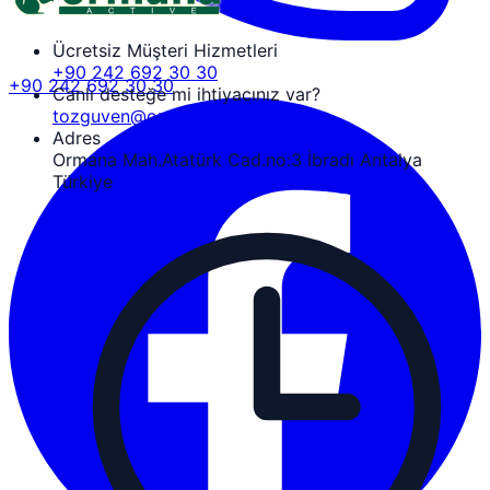
Ücretsiz Müşteri Hizmetleri
+90 242 692 30 30
+90 242 692 30 30
Canlı desteğe mi ihtiyacınız var?
tozguven@ormanaactive.com
Adres
Ormana Mah.Atatürk Cad.no:3 İbradı Antalya
Türkiye