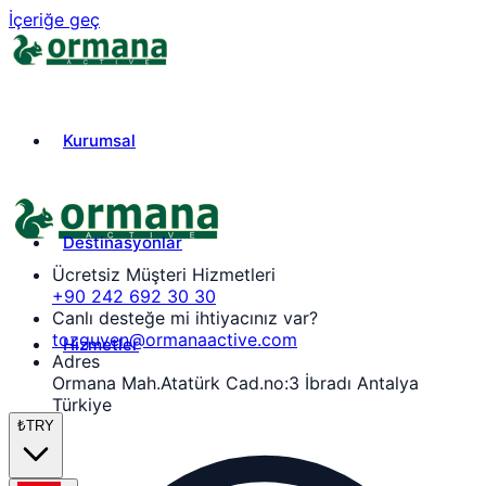
İçeriğe geç
Kurumsal
Destinasyonlar
Ücretsiz Müşteri Hizmetleri
+90 242 692 30 30
Canlı desteğe mi ihtiyacınız var?
tozguven@ormanaactive.com
Hizmetler
Adres
Ormana Mah.Atatürk Cad.no:3 İbradı Antalya
Türkiye
₺
TRY