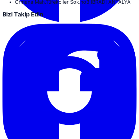
Ormana Mah.Tüfekciler Sok.no3 İBRADI ANTALYA
Bizi Takip Edin