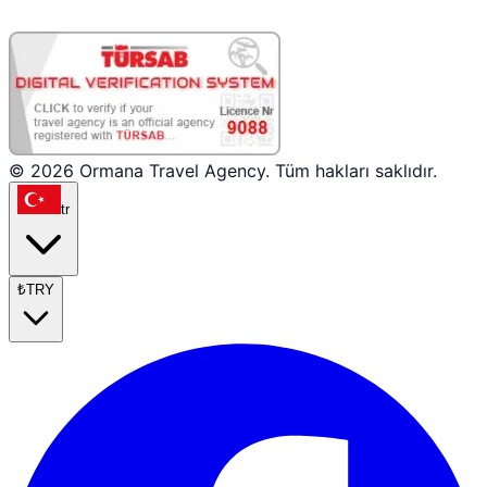
Partner Girişi
© 2026 Ormana Travel Agency. Tüm hakları saklıdır.
tr
₺
TRY