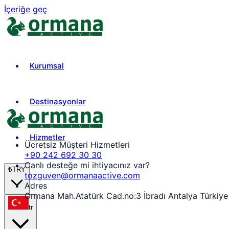
İçeriğe geç
Kurumsal
Destinasyonlar
Hizmetler
Ücretsiz Müşteri Hizmetleri
+90 242 692 30 30
Canlı desteğe mi ihtiyacınız var?
₺
TRY
tozguven@ormanaactive.com
Adres
Ormana Mah.Atatürk Cad.no:3 İbradı Antalya Türkiye
tr