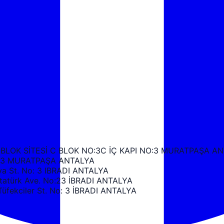
 BLOK SİTESİ C BLOK NO:3C İÇ KAPI NO:3 MURATPAŞA A
k C3 MURATPAŞA ANTALYA
 St. No: 3 IBRADI ANTALYA
türk Ave. No:23 İBRADI ANTALYA
ekciler St. No: 3 İBRADI ANTALYA