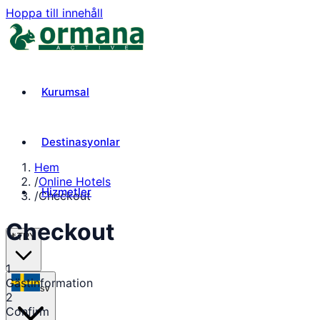
Hoppa till innehåll
Kurumsal
Destinasyonlar
Hem
/
Online Hotels
Hizmetler
/
Checkout
Checkout
₺
TRY
1
Gästinformation
sv
2
Confirm