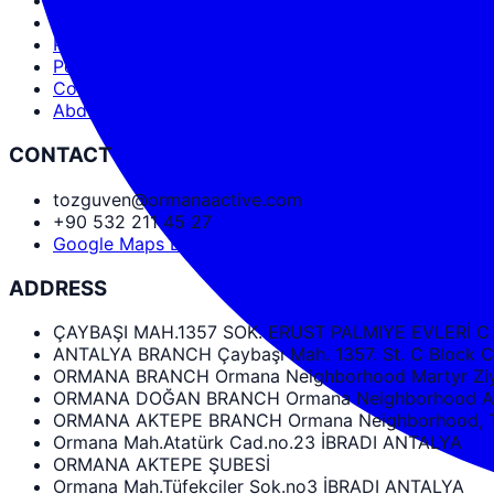
Service Agreement
User Agreement
Privacy Policy
Personal Data Protection
Cookies and PDPL
Abdullah Nevzat Özgüven
CONTACT
tozguven@ormanaactive.com
+90 532 211 45 27
Google Maps Directions
ADDRESS
ÇAYBAŞI MAH.1357 SOK. ERUST PALMIYE EVLERİ C
ANTALYA BRANCH Çaybaşı Mah. 1357. St. C Bloc
ORMANA BRANCH Ormana Neighborhood Martyr Ziya
ORMANA DOĞAN BRANCH Ormana Neighborhood Ata
ORMANA AKTEPE BRANCH Ormana Neighborhood, Tüf
Ormana Mah.Atatürk Cad.no.23 İBRADI ANTALYA
ORMANA AKTEPE ŞUBESİ
Ormana Mah.Tüfekciler Sok.no3 İBRADI ANTALYA