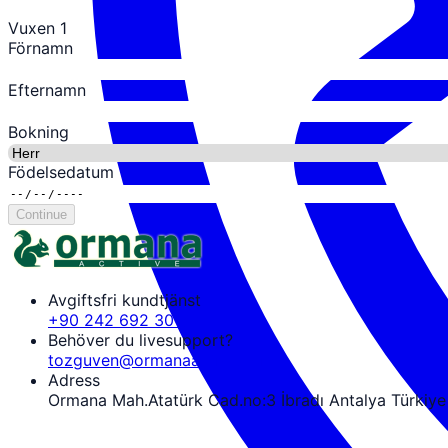
Vuxen 1
Förnamn
Efternamn
Bokning
Födelsedatum
Continue
Avgiftsfri kundtjänst
+90 242 692 30 30
Behöver du livesupport?
tozguven@ormanaactive.com
Adress
Ormana Mah.Atatürk Cad.no:3 İbradı Antalya Türkiye