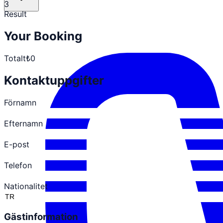
3
Result
Your Booking
Totalt
₺0
Kontaktuppgifter
Förnamn
Efternamn
E-post
Telefon
Nationalitet
Gästinformation