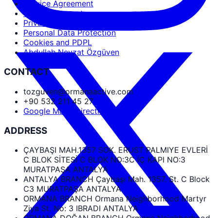
Service Agreement
User Agreement
Privacy Policy
Personal Data Protection
Cookies and PDPL
Abdullah Nevzat Özgüven
CONTACT
tozguven@ormanaactive.com
+90 532 211 45 27
Google Maps Directions
ADDRESS
ÇAYBAŞI MAH.1357 SOK. ERUST PALMIYE EVLERİ
C BLOK SİTESİ C BLOK NO:3C İÇ KAPI NO:3
MURATPAŞA ANTALYA
ANTALYA BRANCH Çaybaşı Mah. 1357. St. C Block
C3 MURATPAŞA ANTALYA
ORMANA BRANCH Ormana Neighborhood Martyr
Ziya St. No: 3 IBRADI ANTALYA