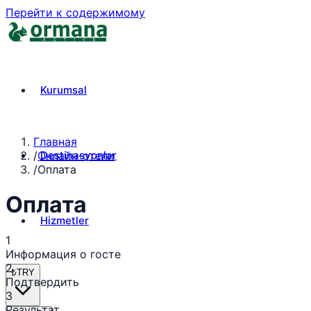
Перейти к содержимому
Kurumsal
Главная
Destinasyonlar
/
Онлайн-отели
/
Оплата
Оплата
Hizmetler
1
Информация о госте
2
₺
TRY
Подтвердить
3
Результат