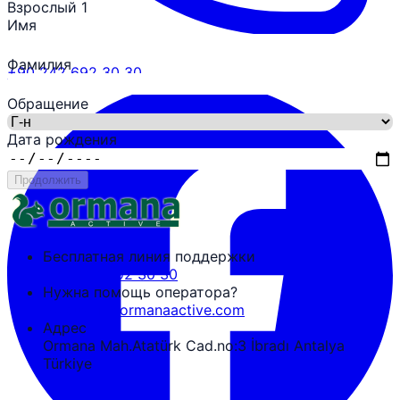
Взрослый 1
Имя
Фамилия
+90 242 692 30 30
Обращение
Дата рождения
Продолжить
Бесплатная линия поддержки
+90 242 692 30 30
Нужна помощь оператора?
tozguven@ormanaactive.com
Адрес
Ormana Mah.Atatürk Cad.no:3 İbradı Antalya
Türkiye