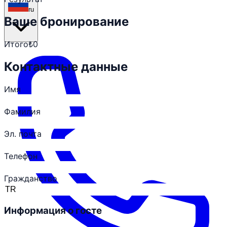
ru
Ваше бронирование
Итого
₺0
Контактные данные
Имя
Фамилия
Эл. почта
Телефон
Гражданство
Информация о госте