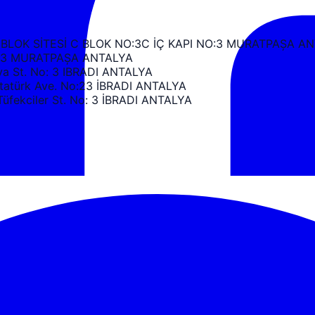
 BLOK SİTESİ C BLOK NO:3C İÇ KAPI NO:3 MURATPAŞA A
k C3 MURATPAŞA ANTALYA
 St. No: 3 IBRADI ANTALYA
türk Ave. No:23 İBRADI ANTALYA
ekciler St. No: 3 İBRADI ANTALYA