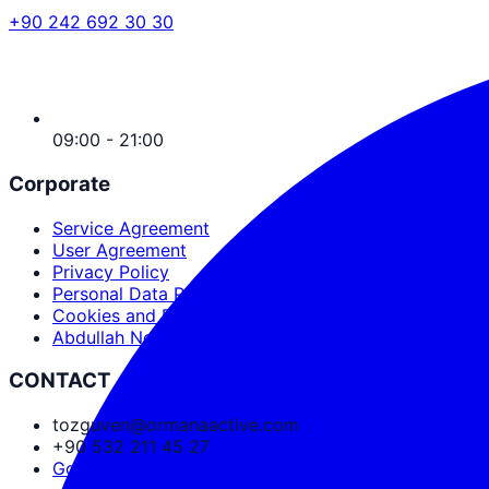
+90 242 692 30 30
09:00 - 21:00
Corporate
Service Agreement
User Agreement
Privacy Policy
Personal Data Protection
Cookies and PDPL
Abdullah Nevzat Özgüven
CONTACT
tozguven@ormanaactive.com
+90 532 211 45 27
Google Maps Directions