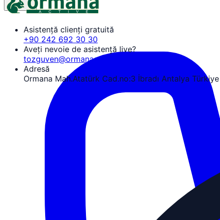
Asistență clienți gratuită
+90 242 692 30 30
Aveți nevoie de asistență live?
tozguven@ormanaactive.com
Adresă
Ormana Mah.Atatürk Cad.no:3 İbradı Antalya Türkiye