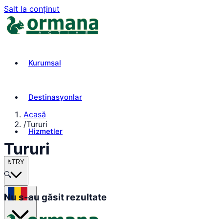
Salt la conținut
Kurumsal
Destinasyonlar
Acasă
/
Tururi
Hizmetler
Tururi
₺
TRY
🔍
Nu s-au găsit rezultate
ro