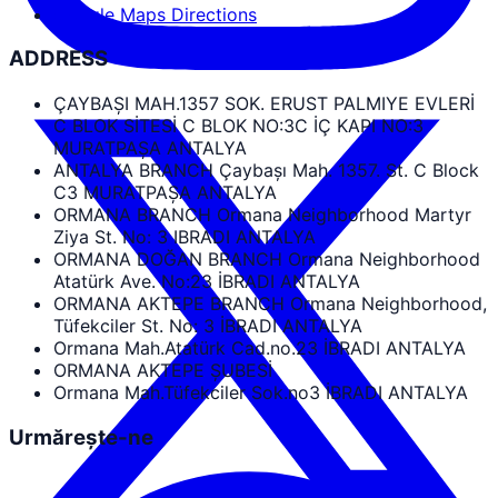
Google Maps Directions
ADDRESS
ÇAYBAŞI MAH.1357 SOK. ERUST PALMIYE EVLERİ
C BLOK SİTESİ C BLOK NO:3C İÇ KAPI NO:3
MURATPAŞA ANTALYA
ANTALYA BRANCH Çaybaşı Mah. 1357. St. C Block
C3 MURATPAŞA ANTALYA
ORMANA BRANCH Ormana Neighborhood Martyr
Ziya St. No: 3 IBRADI ANTALYA
ORMANA DOĞAN BRANCH Ormana Neighborhood
Atatürk Ave. No:23 İBRADI ANTALYA
ORMANA AKTEPE BRANCH Ormana Neighborhood,
Tüfekciler St. No: 3 İBRADI ANTALYA
Ormana Mah.Atatürk Cad.no.23 İBRADI ANTALYA
ORMANA AKTEPE ŞUBESİ
Ormana Mah.Tüfekciler Sok.no3 İBRADI ANTALYA
Urmărește-ne