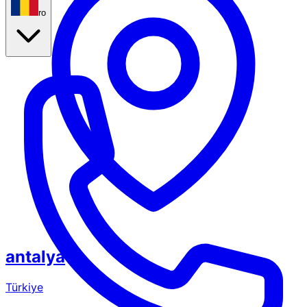
ro
antalya
Türkiye