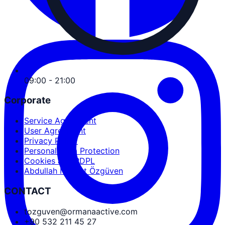
09:00 - 21:00
Corporate
Service Agreement
User Agreement
Privacy Policy
Personal Data Protection
Cookies and PDPL
Abdullah Nevzat Özgüven
CONTACT
tozguven@ormanaactive.com
+90 532 211 45 27