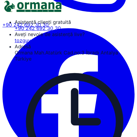
Asistență clienți gratuită
+90 242 692 30 30
+90 242 692 30 30
Aveți nevoie de asistență live?
tozguven@ormanaactive.com
Adresă
Ormana Mah.Atatürk Cad.no:3 İbradı Antalya
Türkiye