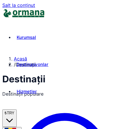
Salt la conținut
Kurumsal
Acasă
Destinasyonlar
/
Destinații
Destinații
Hizmetler
Destinații populare
₺
TRY