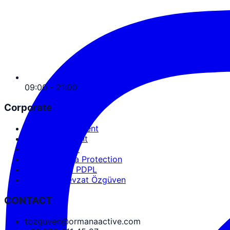
09:00 - 21:00
Corporate
Service Agreement
User Agreement
Privacy Policy
Personal Data Protection
Cookies and PDPL
Abdullah Nevzat Özgüven
CONTACT
tozguven@ormanaactive.com