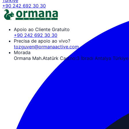
Türkiye
+90 242 692 30 30
Apoio ao Cliente Gratuito
+90 242 692 30 30
Precisa de apoio ao vivo?
tozguven@ormanaactive.com
Morada
Ormana Mah.Atatürk Cad.no:3 İbradı Antalya Türkiye