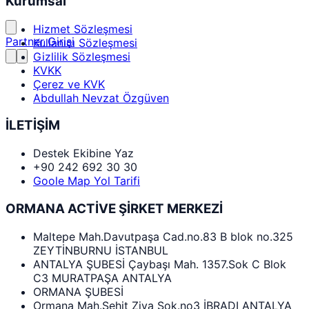
Kurumsal
Hizmet Sözleşmesi
Partner Girişi
Kullanıcı Sözleşmesi
Gizlilik Sözleşmesi
KVKK
Çerez ve KVK
Abdullah Nevzat Özgüven
İLETİŞİM
Destek Ekibine Yaz
+90 242 692 30 30
Goole Map Yol Tarifi
ORMANA ACTİVE ŞİRKET MERKEZİ
Maltepe Mah.Davutpaşa Cad.no.83 B blok no.325
ZEYTİNBURNU İSTANBUL
ANTALYA ŞUBESİ Çaybaşı Mah. 1357.Sok C Blok
C3 MURATPAŞA ANTALYA
ORMANA ŞUBESİ
Ormana Mah.Şehit Ziya Sok.no3 İBRADI ANTALYA