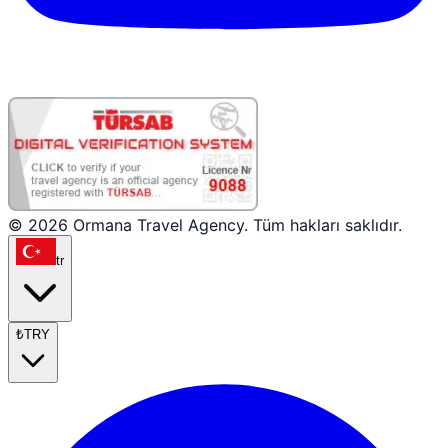
© 2026 Ormana Travel Agency. Tüm hakları saklıdır.
tr
₺
TRY