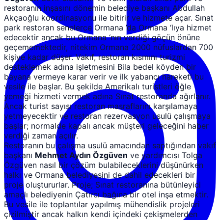
restoranın inşasını dönemin belediye başkanı Abdullah
Akçaoğlu koordinasyonu ile bitirir ve hizmete açar. Sınat
park restoran senelerce Ormana ’da Ormana ‘lıya hizmet
edecektir ancak bu Ormana ‘nın verdiği göçün önüne
geçememektedir, nitekim Ormana 2000 nüfuslardan 700
kişiye kadar düşer. Vakıf, restoran kısmını turizmi
desteklemek adına işletmesini Bila bedel köyden bir
bayana vermeye karar verir ve ilk yabancı hareketi bu
vesile ile başlar. Bu şekilde Amerikalı turistleri öğle
yemeği hizmeti vermek adına Sınat restoranda ağırlanır.
Ancak turist sayısı restoran masraflarını karşılamaya
yetmeyecektir ve restoran rezervasyon usulü çalışmaya
başlar; normalde kapalı ancak müşteri geleceğini haber
verdiği zaman açılır.
Restoranın bu çalışma usulü amacından saptığından vakıf
başkanı
Mehmet Aydın Özgüven
ve yardımcısı Tolga
Özgüven nasıl bir çözüm bulabileceklerini düşünürken
halkı ve Ormana belediyesini de dahil edecekleri bir
proje oluştururlar. Proje; Sınat restoranına bütünleyici
amaçlı belediyenin Çatırcı bağına bir otel inşa etmektir.
Bu vesile ile toplantılar yapılmış mühendislik projeleri
çizilmiştir ancak halkın kendi içindeki çekişmelerden