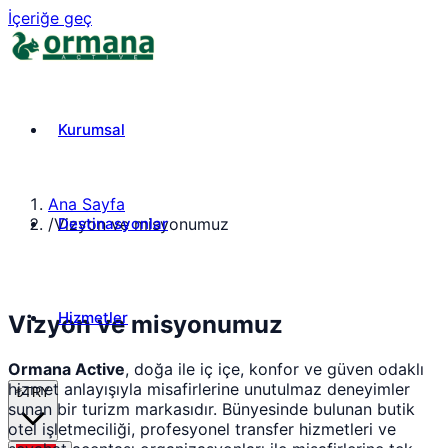
İçeriğe geç
Kurumsal
Ana Sayfa
Destinasyonlar
/
Vizyon ve misyonumuz
Hizmetler
Vizyon ve misyonumuz
Ormana Active
, doğa ile iç içe, konfor ve güven odaklı
hizmet anlayışıyla misafirlerine unutulmaz deneyimler
₺
TRY
sunan bir turizm markasıdır. Bünyesinde bulunan butik
otel işletmeciliği, profesyonel transfer hizmetleri ve