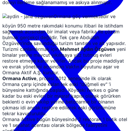
dolayı ilerleme sağlanamamış ve askıya alınmıştır.
Ormana göç vermektedir ve
köyün 950 metre rakımdaki konumu itibari ile istihdam
sağlamak acısından bir imalat veya fabrika ile çözüm
bulmak gerçekçi değildir. Tek çare Abdullah
Özgüven’inde savunduğu turizm tanıtımı ve alt yapısıdır.
Turizmi canlandırmak için
Mehmet Aydın Özgüven
yeni
binalar yerine mevcut yıkılmaya yüz tutmuş evleri
restore etmeye karar verirler. Ancak bu proje maddiyat
ve evrak yönetimi acısından Vakfın boyutunu aşar ve
Ormana Aktif A.Ş. kurulur.
Ormana Active
, projesi 2012 senesinde ilk olarak
Ormana çarşı içinde kalan tek eski "düğmeli ev" ’i
bünyesine kattığında başladı. Köydeki herkes o güne
kadar bu eski evleri bir masraf kapısı olarak görürken
beklenti o evin yıkılıp yerine betonarme bir binanın
çıkması idi ancak restore edilerek eski görünümüne
tekrar kavuşturuldu.
Ormana Active bugün bünyesinde 2 restoran 1 butik otel
ve 1 seyahat acentası olarak bölgede faaliyetini