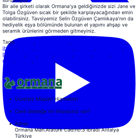
sürdürüyor.
Bir aile şirketi olarak Ormana'ya geldiğinizde sizi Jane ve
Tolga Özgüven sıcak bir şekilde karşılayacağından emin
olabilirsiniz. Tavsiyemiz Selin Özgüven Çamlıkaya'nın da
hediyelik eşya bölümünde bulunan el yapımı ahşap ve
seramik ürünlerini görmeden gitmeyiniz.
Tags:
ormana
,
ormana active
,
mehmet aydın özgüven
,
ibradı
,
akseki
,
alternatif turizm
,
toroslar
,
konaklama
,
butik otel
,
otel
,
hijyen
,
otantik
,
yöresel
,
antalya
,
düğmeli
evler
,
yemek
,
restoran
,
yörük
Ücretsiz Müşteri Hizmetleri
+90 242 692 30 30
Canlı desteğe mi ihtiyacınız var?
tozguven@ormanaactive.com
Adres
Ormana Mah.Atatürk Cad.no:3 İbradı Antalya
Türkiye