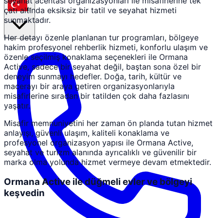
seyahat acentası organizasyonları ile misafirlerine tek
çatı altında eksiksiz bir tatil ve seyahat hizmeti
tr
sunmaktadır.
Her detayı özenle planlanan tur programları, bölgeye
hakim profesyonel rehberlik hizmeti, konforlu ulaşım ve
özenle seçilmiş konaklama seçenekleri ile Ormana
Active, sadece bir seyahat değil, baştan sona özel bir
deneyim sunmayı hedefler. Doğa, tarih, kültür ve
macerayı bir araya getiren organizasyonlarıyla
misafirlerine sıradan bir tatilden çok daha fazlasını
yaşatır.
Misafir memnuniyetini her zaman ön planda tutan hizmet
anlayışı, güvenli ulaşım, kaliteli konaklama ve
profesyonel organizasyon yapısı ile Ormana Active,
seyahat ve turizm alanında ayrıcalıklı ve güvenilir bir
marka olma yolunda hizmet vermeye devam etmektedir.
Ormana Active ile düğmeli evler ve bölgeyi
keşvedin