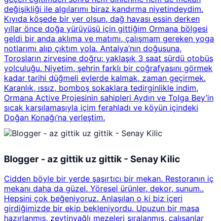
değişikliği ile algılarımı biraz kandırma niyetindeydim.
Kıyıda köşede bir yer olsun, dağ havası essin derken
yıllar önce doğa yürüyüşü için gittiğim Ormana bölgesi
geldi bir anda aklıma ve matımı, çalışmam gereken yoga
notlarımı alıp çıktım yola. Antalya’nın doğusuna,
Torosların zirvesine doğru; yaklaşık 3 saat sürdü otobüs
yolculuğu. Niyetim, şehrin farklı bir coğrafyasını görmek
kadar tarihi düğmeli evlerde kalmak, zaman geçirmek.
Karanlık, ıssız, bomboş sokaklara tedirginlikle indim,
Ormana Active Projesinin sahipleri Aydın ve Tolga Bey’in
sıcak karşılamasıyla içim ferahladı ve köyün içindeki
Doğan Konağı’na yerleştim.
Blogger - az gittik uz gittik - Senay Kilic
Cidden böyle bir yerde şaşırtıcı bir mekan. Restoranın iç
mekanı daha da güzel. Yöresel ürünler, dekor, sunum..
Hepsini çok beğeniyoruz. Anlaşılan o ki biz içeri
girdiğimizde bir ekip bekleniyordu. Upuzun bir masa
hazırlanmış, zeytinyağlı mezeleri sıralanmış, çalışanlar