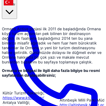
tr
Ormana Active projesi ilk 2011 de başladığında Ormana
köyü turizm açısından pek bilinen bir destinasyon
değildi, ilk faaliyete başladığımız 2014 ten bu yana
binlerce misafir ağırladık ve hem fuar hem bürokratik
tanıtımlar ile Ormana yı yeni bir turizm destinasyonu
haline getirdik. Günümüzde dolayısı ile düğmeli evler ve
Ormana hakkında bir çok yazı ve makale mevcut
bunlardan bazılarını bu sayfaya toplamaya çalıştık.
Ormana ve bölgesi ile ilgili daha fazla bilgiye bu resmi
sayfalardan da ulaşabilirsiniz;
Kültür Turizm Bakanlığı;
https://www.ktb.gov.tr/
Altınbeşik Milli Parkı Müd
Antalya Valiliği;
http://altinbesik.tabiat.gov