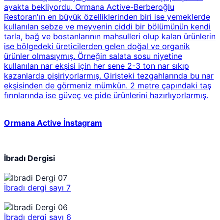
ayakta bekliyordu. Ormana Active-Berberoğlu
Restoran'ın en büyük özelliklerinden biri ise yemeklerde
kullanılan sebze ve meyvenin ciddi bir bölümünün kendi
tarla, bağ ve bostanlarının mahsulleri olup kalan ürünlerin
ise bölgedeki üreticilerden gelen doğal ve organik
ürünler olmasıymış. Örneğin salata sosu niyetine
kullanılan nar ekşisi için her sene 2-3 ton nar sıkıp
kazanlarda pişiriyorlarmış. Girişteki tezgahlarında bu nar
ekşisinden de görmeniz mümkün. 2 metre çapındaki taş
fırınlarında ise güveç ve pide ürünlerini hazırlıyorlarmış.
Ormana Active İnstagram
İbradı Dergisi
İbradı dergi sayı 7
İbradı dergi sayı 6