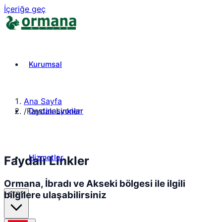
İçeriğe geç
Kurumsal
Ana Sayfa
Destinasyonlar
/
Faydalı Linkler
Hizmetler
Faydalı Linkler
Ormana, İbradı ve Akseki bölgesi ile ilgili
bilgilere ulaşabilirsiniz
₺
TRY