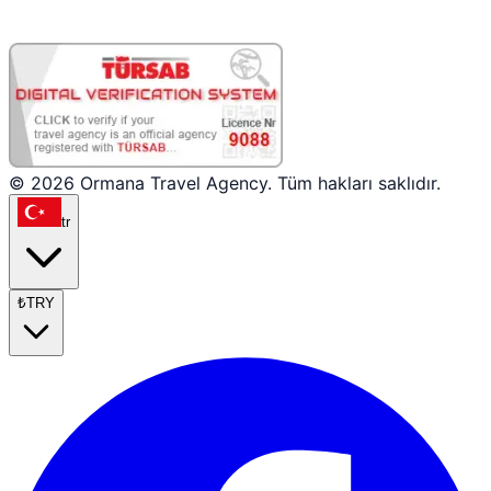
© 2026 Ormana Travel Agency. Tüm hakları saklıdır.
tr
₺
TRY