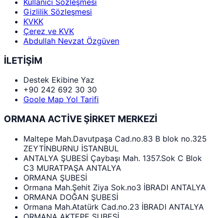
Kullanıcı Sözleşmesi
Gizlilik Sözleşmesi
KVKK
Çerez ve KVK
Abdullah Nevzat Özgüven
İLETİŞİM
Destek Ekibine Yaz
+90 242 692 30 30
Goole Map Yol Tarifi
ORMANA ACTİVE ŞİRKET MERKEZİ
Maltepe Mah.Davutpaşa Cad.no.83 B blok no.325
ZEYTİNBURNU İSTANBUL
ANTALYA ŞUBESİ Çaybaşı Mah. 1357.Sok C Blok
C3 MURATPAŞA ANTALYA
ORMANA ŞUBESİ
Ormana Mah.Şehit Ziya Sok.no3 İBRADI ANTALYA
ORMANA DOĞAN ŞUBESİ
Ormana Mah.Atatürk Cad.no.23 İBRADI ANTALYA
ORMANA AKTEPE ŞUBESİ