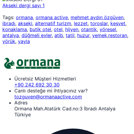
Akseki dergi sayı 1
Tags:
ormana
,
ormana active
,
mehmet aydın özgüven
,
ibradı
,
akseki
,
alternatif turizm
,
lezzet
,
toroslar
,
keşvet
,
konaklama
,
butik otel
,
otel
,
hijyen
,
otantik
,
yöresel
,
antalya
,
düğmeli evler
,
atib
,
tatil
,
huzur
,
yemek
,
restoran
,
yörük
,
yayla
Ücretsiz Müşteri Hizmetleri
+90 242 692 30 30
Canlı desteğe mi ihtiyacınız var?
tozguven@ormanaactive.com
Adres
Ormana Mah.Atatürk Cad.no:3 İbradı Antalya
Türkiye