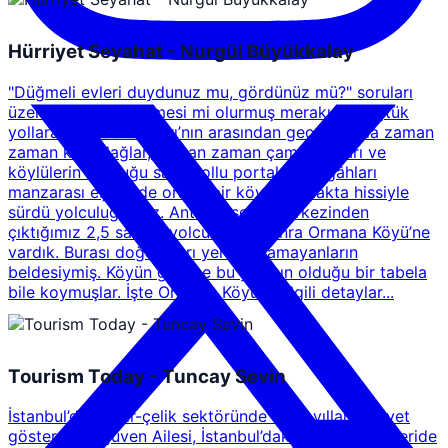
Hürriyet Seyahat - Nurgül Büyükkalay
"Düğmeli evleri duydunuz mu, gördünüz mü?" soruları
üzerine evlerin düğmesi mi olurmuş merakı ile düştük
yollara... Toros Dağları’nın arasından geçen yolda zaman
zaman karlı dağlar, zaman zaman çam ağaçları ve
köylülerin kurduğu sağlı sollu portakal tezgâhları
manzarası eşliğinde orada bir köy var uzakta hissiyle
sürdü yolculuğumuz. Antalya şehir merkezinden
çıktığımız 2,5 saatlik yolculuktan sonra Ormana Köyü’ne
vardık. Burası doğdukları yeri unutamayanların
beldesiymiş. Köyün girişine bu yazının olduğu bir tabela
bile koymuşlar. İşte Ormana Köyü ile ilgili detaylar...
Tourism Today - Tuncay Sevin
İstanbul’da demir-çelik sektöründe uzun yıllar faaliyet
gösteren Özgüven Ailesi, İstanbul’daki yaşamlarını geride