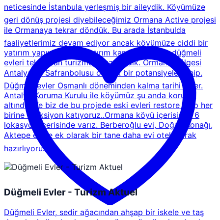
neticesinde İstanbula yerleşmiş bir aileydik. Köyümüze
geri dönüş projesi diyebileceğimiz Ormana Active projesi
ile Ormanaya tekrar döndük. Bu arada İstanbulda
faaliyetlerimiz devam ediyor ancak köyümüze ciddi bir
yatırım yapıyoruz. Bu yatırım kapsamında da düğmeli
evleri tekrardan turizme kazandırdık. Ormana bölgesi
Antalyanın Safranbolusu olacak bir potansiyele sahip.
Düğmeli evler Osmanlı döneminden kalma tarihi evler.
Antalya Koruma Kurulu ile köyümüz şu anda koruma
altında. Ve biz de bu projede eski evleri restore edip her
birine fonksiyon katıyoruz..Ormana köyü içerisinde 6
lokasyon içerisinde varız. Berberoğlu evi, Doğan Konağı,
Aktepe evine ek olarak bir tane daha evi otel olarak
hazırlıyoruz
Düğmeli Evler - Turizm Aktuel
Düğmeli Evler, sedir ağacından ahşap bir iskele ve taş