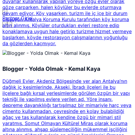
duvarlar kullanılarak yapılan yöreye özgü evler olarak
göze çarparken, halen köylüler bu evlerde oturmaya
devam ediyor. Köy yaşarken, turizm ile iç içe bir durum
Partner Girişi
oluşuyor. Antalya Koruma Kurulu tarafından köy koruma
altın alınmış. Köylüler oturdukları evleri restore edip
konaklamaya uygun hale getirip turizme hizmet vermeye
başlarken, köyde restorasyon çalışmalarının yoğunluğu
da gözlerden kaçmıyor.
Blogger - Yolda Olmak - Kemal Kaya
Düğmeli Evler, Akdeniz Bölgesinde yer alan Antalya’nın
dağlık iç kesimlerinde, Akseki, İbradı ilçeleri ile bu
ilçelere bağlı kırsal yerleşimlerde görülen özgün bir yapı
tekniği ile yapılmış evlere verilen ad. Yöre insanı,
depreme dayanıklılığı tartışılmaz bir mimariyle harç veya
çimento kullanmadan, çevresinde en kolay bulabildiği
ağaç ve taş kullanılarak kendine özgü bir mimari stil
yaratmış. Somut Olmayan Kültürel Miras olarak koruma
altına alınmış, ahşap süslemeciliğin mükemmel işçiliğini