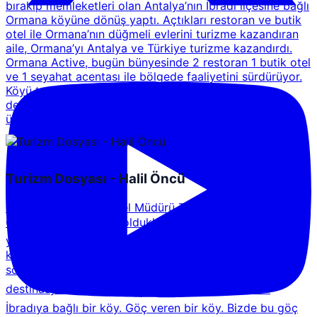
bırakıp memleketleri olan Antalya’nın İbradı ilçesine bağlı
Ormana köyüne dönüş yaptı. Açtıkları restoran ve butik
otel ile Ormana’nın düğmeli evlerini turizme kazandıran
aile, Ormana’yı Antalya ve Türkiye turizme kazandırdı.
Ormana Active, bugün bünyesinde 2 restoran 1 butik otel
ve 1 seyahat acentası ile bölgede faaliyetini sürdürüyor.
Köyü turizme kazandırarak Ormana’nın kaderini
değiştiren aile, 2018 yılında 3 bini konaklamalı olmak
üzere toplam 40 bin turiste hizmet verdi.
Turizm Dosyası - Halil Öncü
Ormana Active'in Genel Müdürü Tolga Özgüven aslen
Ormanalı olan bir aile olduklarını ifade ederek, yaptıkları
yatırımlar ile bölgeye bir değer kazandırdıklarını ve bu
kazanımlara da köylülerin büyük destek verdiğini
söyleyerek, Ormananın Antalyanın yeni bir turizm
destinasyonu hale geldiğini ifade ediyor:  Ormana
İbradıya bağlı bir köy. Göç veren bir köy. Bizde bu göç