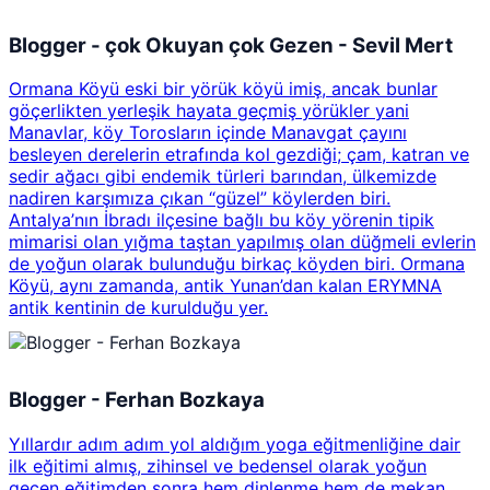
Blogger - çok Okuyan çok Gezen - Sevil Mert
Ormana Köyü eski bir yörük köyü imiş, ancak bunlar
göçerlikten yerleşik hayata geçmiş yörükler yani
Manavlar, köy Torosların içinde Manavgat çayını
besleyen derelerin etrafında kol gezdiği; çam, katran ve
sedir ağacı gibi endemik türleri barından, ülkemizde
nadiren karşımıza çıkan “güzel” köylerden biri.
Antalya’nın İbradı ilçesine bağlı bu köy yörenin tipik
mimarisi olan yığma taştan yapılmış olan düğmeli evlerin
de yoğun olarak bulunduğu birkaç köyden biri. Ormana
Köyü, aynı zamanda, antik Yunan’dan kalan ERYMNA
antik kentinin de kurulduğu yer.
Blogger - Ferhan Bozkaya
Yıllardır adım adım yol aldığım yoga eğitmenliğine dair
ilk eğitimi almış, zihinsel ve bedensel olarak yoğun
geçen eğitimden sonra hem dinlenme hem de mekan