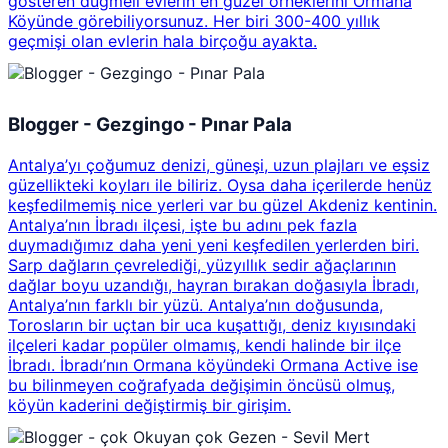
gösteren düğmeli evlerin en güzel örneklerini Ormana
Köyünde görebiliyorsunuz. Her biri 300-400 yıllık
geçmişi olan evlerin hala birçoğu ayakta.
Blogger - Gezgingo - Pınar Pala
Antalya’yı çoğumuz denizi, güneşi, uzun plajları ve eşsiz
güzellikteki koyları ile biliriz. Oysa daha içerilerde henüz
keşfedilmemiş nice yerleri var bu güzel Akdeniz kentinin.
Antalya’nın İbradı ilçesi, işte bu adını pek fazla
duymadığımız daha yeni yeni keşfedilen yerlerden biri.
Sarp dağların çevrelediği, yüzyıllık sedir ağaçlarının
dağlar boyu uzandığı, hayran bırakan doğasıyla İbradı,
Antalya’nın farklı bir yüzü. Antalya’nın doğusunda,
Torosların bir uçtan bir uca kuşattığı, deniz kıyısındaki
ilçeleri kadar popüler olmamış, kendi halinde bir ilçe
İbradı. İbradı’nın Ormana köyündeki Ormana Active ise
bu bilinmeyen coğrafyada değişimin öncüsü olmuş,
köyün kaderini değiştirmiş bir girişim.