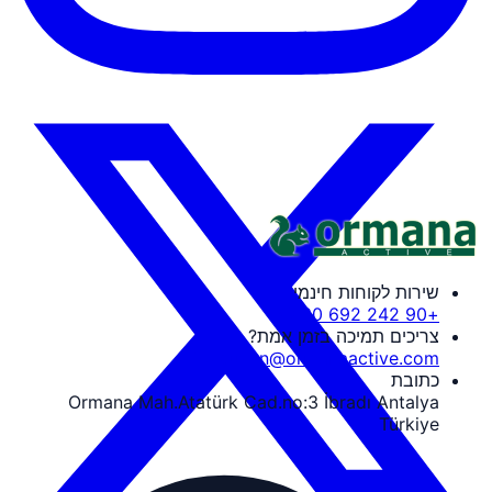
שירות לקוחות חינמי
+90 242 692 30 30
צריכים תמיכה בזמן אמת?
tozguven@ormanaactive.com
כתובת
Ormana Mah.Atatürk Cad.no:3 İbradı Antalya
Türkiye