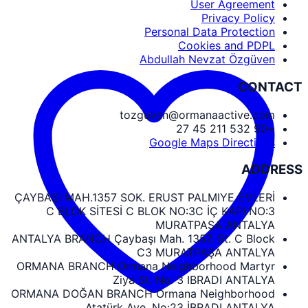
User Agreement
Privacy Policy
Personal Data Protection
Cookies and PDPL
Abdullah Nevzat Özgüven
CONTACT
tozguven@ormanaactive.com
+90 532 211 45 27
Google Maps Directions
ADDRESS
ÇAYBAŞI MAH.1357 SOK. ERUST PALMIYE EVLERİ
C BLOK SİTESİ C BLOK NO:3C İÇ KAPI NO:3
MURATPAŞA ANTALYA
ANTALYA BRANCH Çaybaşı Mah. 1357. St. C Block
C3 MURATPAŞA ANTALYA
ORMANA BRANCH Ormana Neighborhood Martyr
Ziya St. No: 3 IBRADI ANTALYA
ORMANA DOĞAN BRANCH Ormana Neighborhood
Atatürk Ave. No:23 İBRADI ANTALYA