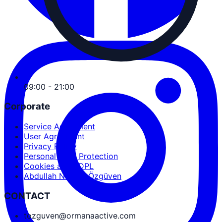
09:00 - 21:00
Corporate
Service Agreement
User Agreement
Privacy Policy
Personal Data Protection
Cookies and PDPL
Abdullah Nevzat Özgüven
CONTACT
tozguven@ormanaactive.com