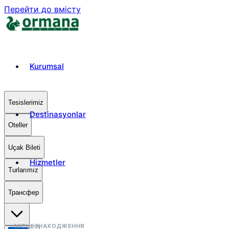
Перейти до вмісту
Kurumsal
Tesislerimiz
Destinasyonlar
Oteller
Uçak Bileti
Hizmetler
Turlarımız
Трансфер
₺
TRY
МІСЦЕЗНАХОДЖЕННЯ