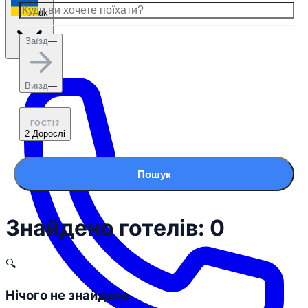
uk
Заїзд
—
Виїзд
—
ГОСТІ?
2 Дорослі
Пошук
Знайдено готелів: 0
🔍
Нічого не знайдено