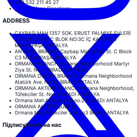
+90 532 211 45 27
Google Maps Directions
ADDRESS
ÇAYBAŞI MAH.1357 SOK. ERUST PALMIYE EVLERİ
C BLOK SİTESİ C BLOK NO:3C İÇ KAPI NO:3
MURATPAŞA ANTALYA
ANTALYA BRANCH Çaybaşı Mah. 1357. St. C Block
C3 MURATPAŞA ANTALYA
ORMANA BRANCH Ormana Neighborhood Martyr
Ziya St. No: 3 IBRADI ANTALYA
ORMANA DOĞAN BRANCH Ormana Neighborhood
Atatürk Ave. No:23 İBRADI ANTALYA
ORMANA AKTEPE BRANCH Ormana Neighborhood,
Tüfekciler St. No: 3 İBRADI ANTALYA
Ormana Mah.Atatürk Cad.no.23 İBRADI ANTALYA
ORMANA AKTEPE ŞUBESİ
Ormana Mah.Tüfekciler Sok.no3 İBRADI ANTALYA
Підписуйтеся на нас