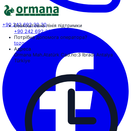
+90 242 692 30 30
Безкоштовна лінія підтримки
+90 242 692 30 30
Потрібна допомога оператора?
tozguven@ormanaactive.com
Адреса
Ormana Mah.Atatürk Cad.no:3 İbradı Antalya
Türkiye