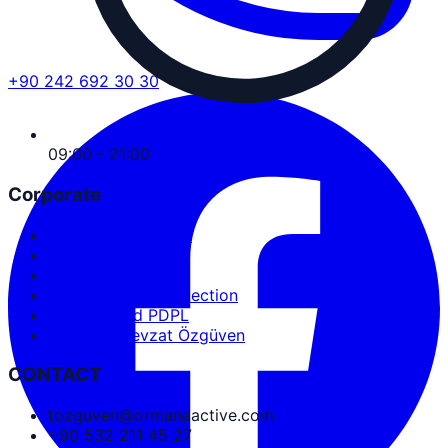
+90 242 692 30 30
09:00 - 21:00
Corporate
Service Agreement
User Agreement
Privacy Policy
Personal Data Protection
Cookies and PDPL
Abdullah Nevzat Özgüven
CONTACT
tozguven@ormanaactive.com
+90 532 211 45 27