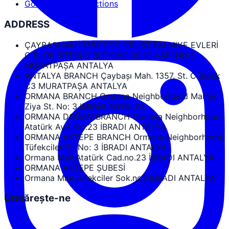
Google Maps Directions
ADDRESS
ÇAYBAŞI MAH.1357 SOK. ERUST PALMIYE EVLERİ
C BLOK SİTESİ C BLOK NO:3C İÇ KAPI NO:3
MURATPAŞA ANTALYA
ANTALYA BRANCH Çaybaşı Mah. 1357. St. C Block
C3 MURATPAŞA ANTALYA
ORMANA BRANCH Ormana Neighborhood Martyr
Ziya St. No: 3 IBRADI ANTALYA
ORMANA DOĞAN BRANCH Ormana Neighborhood
Atatürk Ave. No:23 İBRADI ANTALYA
ORMANA AKTEPE BRANCH Ormana Neighborhood,
Tüfekciler St. No: 3 İBRADI ANTALYA
Ormana Mah.Atatürk Cad.no.23 İBRADI ANTALYA
ORMANA AKTEPE ŞUBESİ
Ormana Mah.Tüfekciler Sok.no3 İBRADI ANTALYA
Urmărește-ne