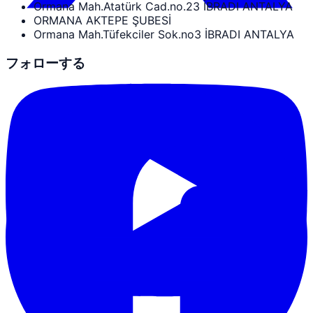
Ormana Mah.Atatürk Cad.no.23 İBRADI ANTALYA
ORMANA AKTEPE ŞUBESİ
Ormana Mah.Tüfekciler Sok.no3 İBRADI ANTALYA
フォローする