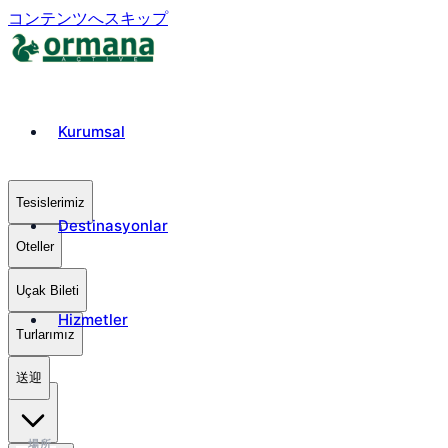
コンテンツへスキップ
Kurumsal
Tesislerimiz
Destinasyonlar
Oteller
Uçak Bileti
Hizmetler
Turlarımız
送迎
₺
TRY
場所