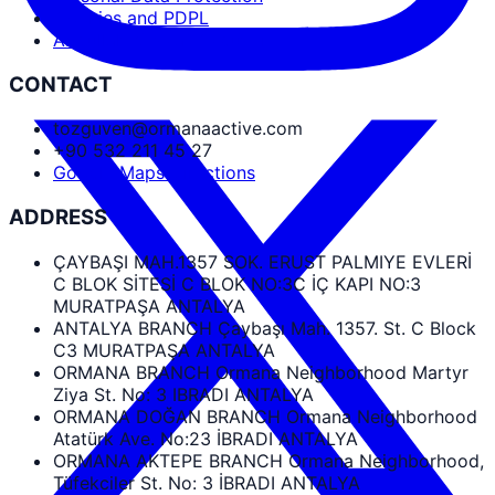
Cookies and PDPL
Abdullah Nevzat Özgüven
CONTACT
tozguven@ormanaactive.com
+90 532 211 45 27
Google Maps Directions
ADDRESS
ÇAYBAŞI MAH.1357 SOK. ERUST PALMIYE EVLERİ
C BLOK SİTESİ C BLOK NO:3C İÇ KAPI NO:3
MURATPAŞA ANTALYA
ANTALYA BRANCH Çaybaşı Mah. 1357. St. C Block
C3 MURATPAŞA ANTALYA
ORMANA BRANCH Ormana Neighborhood Martyr
Ziya St. No: 3 IBRADI ANTALYA
ORMANA DOĞAN BRANCH Ormana Neighborhood
Atatürk Ave. No:23 İBRADI ANTALYA
ORMANA AKTEPE BRANCH Ormana Neighborhood,
Tüfekciler St. No: 3 İBRADI ANTALYA