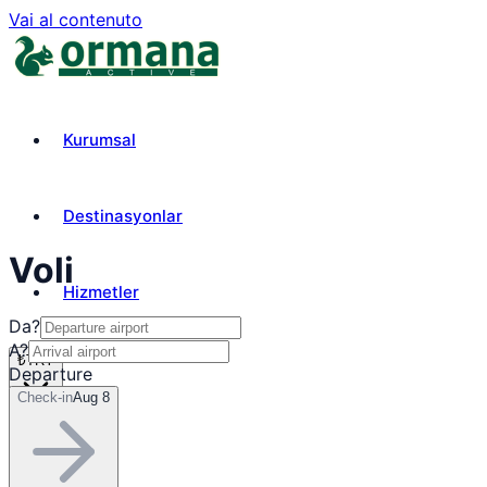
Vai al contenuto
Kurumsal
Destinasyonlar
Voli
Hizmetler
Da?
A?
₺
TRY
Departure
Check-in
Aug 8
it