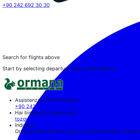
+90 242 692 30 30
Search for flights above
Start by selecting departure and arrival airports
Assistenza Clienti Gratuita
+90 242 692 30 30
Hai bisogno di assistenza?
tozguven@ormanaactive.com
Indirizzo
Ormana Mah.Atatürk Cad.no:3 İbradı Antalya Türkiye