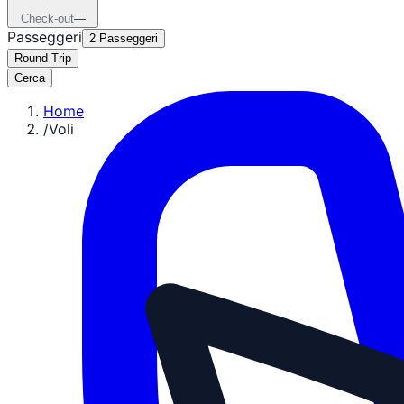
Check-out
—
Passeggeri
2 Passeggeri
Round Trip
Cerca
Home
/
Voli