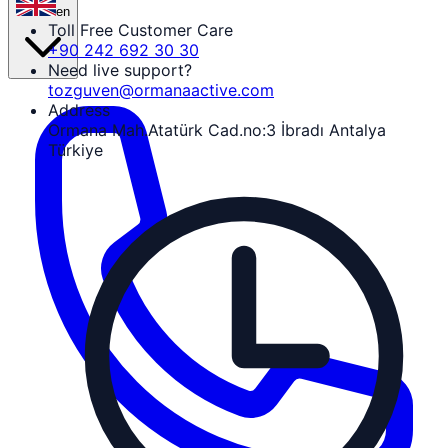
en
Toll Free Customer Care
+90 242 692 30 30
Need live support?
tozguven@ormanaactive.com
Address
Ormana Mah.Atatürk Cad.no:3 İbradı Antalya
Türkiye