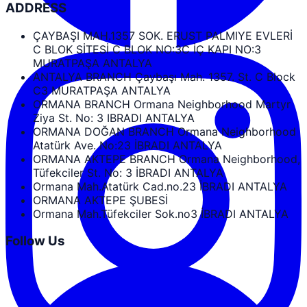
ADDRESS
ÇAYBAŞI MAH.1357 SOK. ERUST PALMIYE EVLERİ
C BLOK SİTESİ C BLOK NO:3C İÇ KAPI NO:3
MURATPAŞA ANTALYA
ANTALYA BRANCH Çaybaşı Mah. 1357. St. C Block
C3 MURATPAŞA ANTALYA
ORMANA BRANCH Ormana Neighborhood Martyr
Ziya St. No: 3 IBRADI ANTALYA
ORMANA DOĞAN BRANCH Ormana Neighborhood
Atatürk Ave. No:23 İBRADI ANTALYA
ORMANA AKTEPE BRANCH Ormana Neighborhood,
Tüfekciler St. No: 3 İBRADI ANTALYA
Ormana Mah.Atatürk Cad.no.23 İBRADI ANTALYA
ORMANA AKTEPE ŞUBESİ
Ormana Mah.Tüfekciler Sok.no3 İBRADI ANTALYA
Follow Us