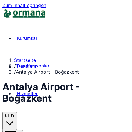
Zum Inhalt springen
Kurumsal
Startseite
Destinasyonlar
/
Transfers
/
Antalya Airport - Boğazkent
Antalya Airport -
Hizmetler
Boğazkent
₺
TRY