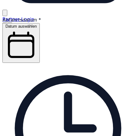
Partner-Login
Abfahrtsdatum
*
Datum auswählen