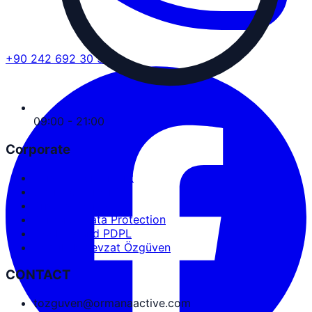
+90 242 692 30 30
09:00 - 21:00
Corporate
Service Agreement
User Agreement
Privacy Policy
Personal Data Protection
Cookies and PDPL
Abdullah Nevzat Özgüven
CONTACT
tozguven@ormanaactive.com