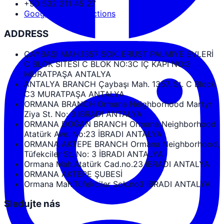
+90 532 211 45 27
Google Maps Directions
ADDRESS
ÇAYBAŞI MAH.1357 SOK. ERUST PALMIYE EVLERİ
C BLOK SİTESİ C BLOK NO:3C İÇ KAPI NO:3
MURATPAŞA ANTALYA
ANTALYA BRANCH Çaybaşı Mah. 1357. St. C Block
C3 MURATPAŞA ANTALYA
ORMANA BRANCH Ormana Neighborhood Martyr
Ziya St. No: 3 IBRADI ANTALYA
ORMANA DOĞAN BRANCH Ormana Neighborhood
Atatürk Ave. No:23 İBRADI ANTALYA
ORMANA AKTEPE BRANCH Ormana Neighborhood,
Tüfekciler St. No: 3 İBRADI ANTALYA
Ormana Mah.Atatürk Cad.no.23 İBRADI ANTALYA
ORMANA AKTEPE ŞUBESİ
Ormana Mah.Tüfekciler Sok.no3 İBRADI ANTALYA
Sledujte nás