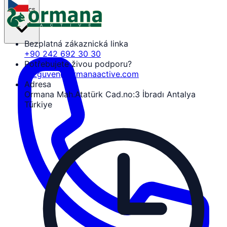
cs
Bezplatná zákaznická linka
+90 242 692 30 30
Potřebujete živou podporu?
tozguven@ormanaactive.com
Adresa
Ormana Mah.Atatürk Cad.no:3 İbradı Antalya
Türkiye