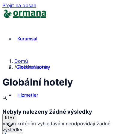
Přejít na obsah
Kurumsal
Domů
Destinasyonlar
/
Globální hotely
Globální hotely
Hizmetler
🔍
Nebyly nalezeny žádné výsledky
₺
TRY
Vašim kritériím vyhledávání neodpovídají žádné
výsledky.